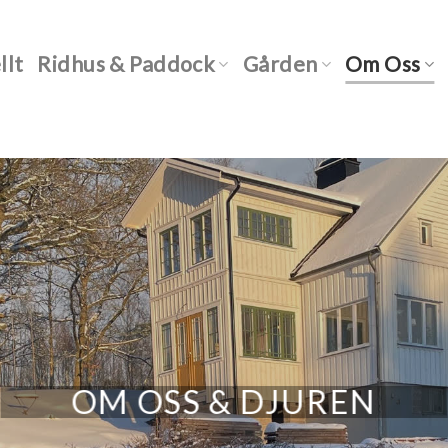
llt
Ridhus & Paddock
Gården
Om Oss
OM OSS & DJUREN