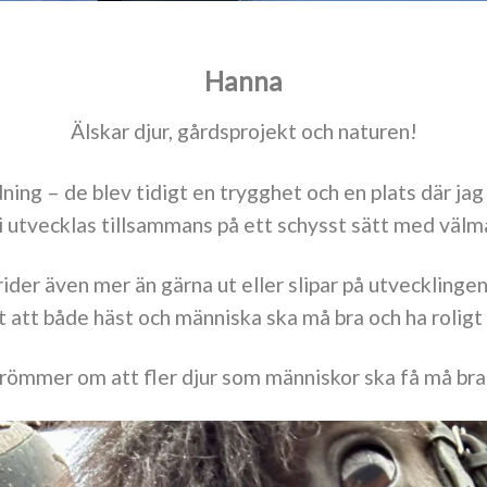
Hanna
Älskar djur, gårdsprojekt och naturen!
dning – de blev tidigt en trygghet och en plats där jag
utvecklas tillsammans på ett schysst sätt med välmå
der även mer än gärna ut eller slipar på utveckling
 att både häst och människa ska må bra och ha roligt
römmer om att fler djur som människor ska få må br